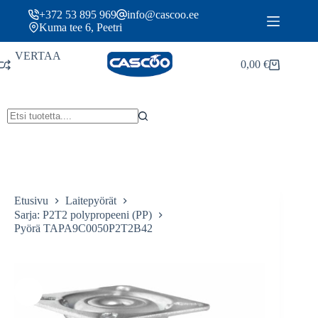
Siirry
+372 53 895 969
info@cascoo.ee
sisältöön
Kuma tee 6, Peetri
VERTAA
0,00
€
Ostoskori
Etusivu
Laitepyörät
Sarja: P2T2 polypropeeni (PP)
Pyörä TAPA9C0050P2T2B42