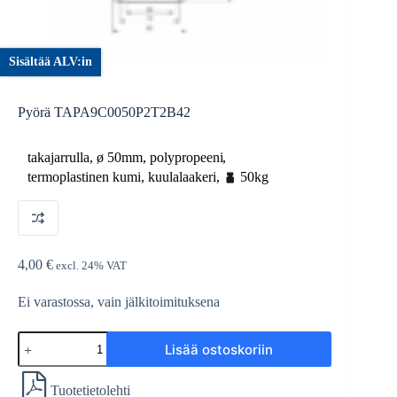
Sisältää ALV:in
Pyörä TAPA9C0050P2T2B42
takajarrulla
,
ø
50mm
,
polypropeeni
,
termoplastinen kumi
,
kuulalaakeri
,
50kg
4,00
€
excl. 24% VAT
Ei varastossa, vain jälkitoimituksena
Pyörä
Lisää ostoskoriin
TAPA9C0050P2T2B42
määrä
Tuotetietolehti