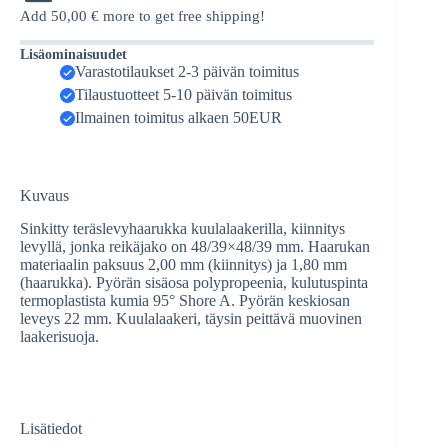
Add
50,00
€
more to get free shipping!
Lisäominaisuudet
Varastotilaukset 2-3 päivän toimitus
Tilaustuotteet 5-10 päivän toimitus
Ilmainen toimitus alkaen 50EUR
Kuvaus
Sinkitty teräslevyhaarukka kuulalaakerilla, kiinnitys
levyllä, jonka reikäjako on 48/39×48/39 mm. Haarukan
materiaalin paksuus 2,00 mm (kiinnitys) ja 1,80 mm
(haarukka). Pyörän sisäosa polypropeenia, kulutuspinta
termoplastista kumia 95° Shore A. Pyörän keskiosan
leveys 22 mm. Kuulalaakeri, täysin peittävä muovinen
laakerisuoja.
Lisätiedot