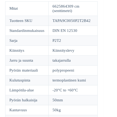
6625864309 cm
Mitat
(senttimetri)
Tuotteen SKU
TAPA9C0050P2T2B42
Standardinmukaisuus
DIN EN 12530
Sarja
P2T2
Kiinnitys
Kiinnityslevy
Jarru ja suunta
takajarrulla
Pyörän materiaali
polypropeeni
Kulutuspinta
termoplastinen kumi
Lämpötila-alue
-20°C to +60°C
Pyörän halkaisija
50mm
Kantavuus
50kg