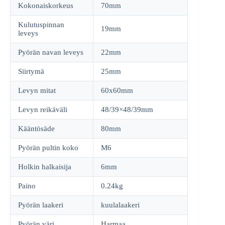
Kokonaiskorkeus
70mm
Kulutuspinnan
19mm
leveys
Pyörän navan leveys
22mm
Siirtymä
25mm
Levyn mitat
60x60mm
Levyn reikäväli
48/39×48/39mm
Kääntösäde
80mm
Pyörän pultin koko
M6
Holkin halkaisija
6mm
Paino
0.24kg
Pyörän laakeri
kuulalaakeri
Pyörän väri
Harmaa